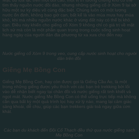
tìm thấy nguồn nước dồi dào, nhưng những giếng cổ ở Xóm 9 lại sở
hữu một sự kỳ diệu vô cùng đặc biệt. Chúng luôn có một lượng
nước ổn định, không bao giờ cạn, bất kể là vào mùa mưa hay mùa
khô, khi mà nhiều nguồn nước khác ở vùng đất này có thể bị khô
cạn. Điều này khiến cho giếng cổ Xóm 9 không chỉ có giá trị về mặt
lịch sử mà còn là một phần quan trọng trong cuộc sống sinh hoạt
hàng ngày của người dân địa phương từ xa xưa cho đến nay.
Nước giếng cổ Xóm 9 trong veo, cung cấp nước sinh hoạt cho người
dân trên đồi
Giếng Mẹ Bồng Con
Giếng Mẹ Bồng Con, hay còn được gọi là Giếng Cầu Ao, là một
trong những giếng được yêu thích với các bạn trẻ trekking bởi lối
vào dễ nhận biết ngay tại chân đồi và nước giếng rất tinh khiết và
ngọt mát. Nước giếng Mẹ Bồng Con có thể uống trực tiếp mà không
cần qua bất kỳ một quá trình lọc hay xử lý nào, mang lại cảm giác
sảng khoái, dễ chịu, giúp các bạn trekkers giải toả ngay giữa cơn
khát.
Các bạn du khách đến Đồi Cổ Thạch đều thử qua nước giếng sạch
Mẹ Bồng Con