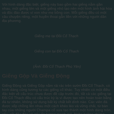
Với hình dáng đặc biệt, giếng này bao gồm hai giếng nằm gần
nhau, một giếng lớn và một giếng nhỏ tạo nên một hình ảnh hài hòa
và độc đáo được ví von như mẹ bồng con. Mỗi giếng đều có một
câu chuyện riêng, một huyền thoại gắn liền với những người dân
địa phương.
Giếng mẹ tại Đồi Cổ Thạch
Giếng con tại Đồi Cổ Thạch
(Ảnh: Đồi Cổ Thạch Phú Yên)
Giếng Gộp Và Giếng Động
Giếng Động và Giếng Gộp nằm rải rác trên sườn Đồi Cổ Thạch, có
hình dáng cũng tương tự các giếng cổ khác. Tuy nhiên có một điều
đặc biệt về cấu trúc chưa được đề cập trước đó, tất cả các giếng tại
Đồi Cổ Thạch đều có cấu trúc kỳ lạ vì được tạo nên hoàn toàn bằng
đá tự nhiên, không sử dụng bất kỳ chất kết dính nào. Các viên đá
được xếp chồng lên nhau một cách khéo léo và vững chãi, từ bàn
tay của những người Champa cổ xưa tạo thành một hình dáng tròn,
sâu, rất độc đáo và gây ấn tượng mạnh mẽ. Nghe tưởng chừng