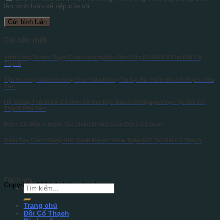
lần bình luận kế tiếp của tôi.
Tin tức mới
Xiêu Lòng Trước Tuyệt Cảnh Hoàng Hôn Bên Cây Bồ Đề Cổ Thụ Đồi Cổ
Thạch
Tận Hưởng Thiên Đường Thư Giãn Riêng Tư Tại Bãi Biển Đồi Cổ Thạch Phú
Yên
Hệ Thống Thành Đá Cổ Hơn 50 Km Độc Đáo Còn Nguyên Vẹn Tại Đồi Cổ
Thạch Phú Yên
Mõm Cá Mập – Tuyệt Tác Thiên Nhiên Giữa Đồi Cổ Thạch
Đắm Say Cánh Đồng Nho Xanh Mướt “View Triệu Đô” Tại Đồi Cổ Thạch
Dịch vụ
Copyright 2024 ©
doicothach.com
Trang chủ
Đồi Cổ Thạch