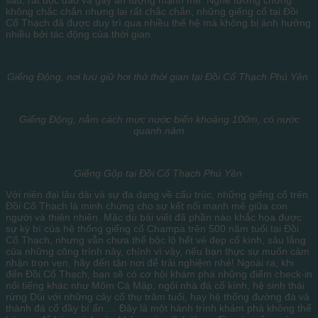
không chắc chắn nhưng lại rất chắc chắn, những giếng cổ tại Đồi
Cổ Thạch đã được duy trì qua nhiều thế hệ mà không bị ảnh hưởng
nhiều bởi tác động của thời gian.
Giếng Động, nơi lưu giữ hơi thở thời gian tại Đồi Cổ Thạch Phú Yên
Giếng Động, nằm cách mực nước biển khoảng 100m, có nước
quanh năm
Giếng Gộp tại Đồi Cổ Thạch Phú Yên
Với niên đại lâu dài và sự đa dạng về cấu trúc, những giếng cổ trên
Đồi Cổ Thạch là minh chứng cho sự kết nối mạnh mẽ giữa con
người và thiên nhiên. Mặc dù bài viết đã phần nào khắc họa được
sự kỳ bí của hệ thống giếng cổ Champa trên 500 năm tuổi tại Đồi
Cổ Thạch, nhưng vẫn chưa thể bộc lộ hết vẻ đẹp cổ kính, sâu lắng
của những công trình này, chính vì vậy, nếu bạn thực sự muốn cảm
nhận trọn vẹn, hãy đến tận nơi để trải nghiệm nhé! Ngoài ra, khi
đến Đồi Cổ Thạch, bạn sẽ có cơ hội khám phá những điểm check-in
nổi tiếng khác như Mõm Cá Mập, ngôi nhà đá cổ kính, hệ sinh thái
rừng Dúi với những cây cổ thụ trăm tuổi, hay hệ thống đường đá và
thành đá cổ đầy bí ẩn…. Đây là một hành trình khám phá không thể