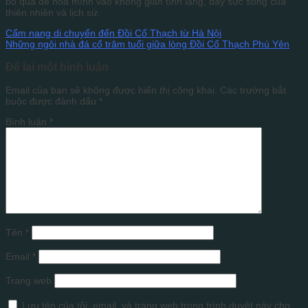
bỏ qua để hòa mình vào không gian tĩnh lặng, đầy sức sống của
thiên nhiên và lịch sử.
Cẩm nang di chuyển đến Đồi Cổ Thạch từ Hà Nội
Những ngôi nhà đá cổ trăm tuổi giữa lòng Đồi Cổ Thạch Phú Yên
Để lại một bình luận
Email của bạn sẽ không được hiển thị công khai.
Các trường bắt
buộc được đánh dấu
*
Bình luận
*
Tên
*
Email
*
Trang web
Lưu tên của tôi, email, và trang web trong trình duyệt này cho