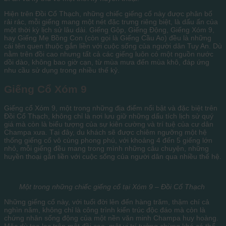
Hiện trên Đồi Cổ Thạch, những chiếc giếng cổ này được phân bố
rải rác, mỗi giếng mang một nét đặc trưng riêng biệt, là dấu ấn của
một thời kỳ lịch sử lâu dài. Giếng Gộp, Giếng Động, Giếng Xóm 9,
hay Giếng Mẹ Bồng Con (còn gọi là Giếng Cầu Ao) đều là những
cái tên quen thuộc gắn liền với cuộc sống của người dân Tuy An. Dù
nằm trên đồi cao nhưng tất cả các giếng luôn có một nguồn nước
dồi dào, không bao giờ cạn, từ mùa mưa đến mùa khô, đáp ứng
nhu cầu sử dụng trong nhiều thế kỷ.
Giếng Cổ Xóm 9
Giếng cổ Xóm 9, một trong những địa điểm nổi bật và đặc biệt trên
Đồi Cổ Thạch, không chỉ là nơi lưu giữ những dấu tích lịch sử quý
giá mà còn là biểu tượng của sự kiên cường và trí tuệ của cư dân
Champa xưa. Tại đây, du khách sẽ được chiêm ngưỡng một hệ
thống giếng cổ vô cùng phong phú, với khoảng 4 đến 5 giếng lớn
nhỏ, mỗi giếng đều mang trong mình những câu chuyện, những
huyền thoại gắn liền với cuộc sống của người dân qua nhiều thế hệ.
Một trong những chiếc giếng cổ tại Xóm 9 – Đồi Cổ Thạch
Những giếng cổ này, với tuổi đời lên đến hàng trăm, thậm chí cả
nghìn năm, không chỉ là công trình kiến trúc độc đáo mà còn là
chứng nhân sống động của một nền văn minh Champa huy hoàng.
Mặc dù tọa lạc trên một đồi cao, một vị trí tưởng chừng khó có thể