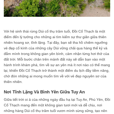
Với hệ sinh thái rừng Dúi cổ thụ trăm tuổi, Đồi Cổ Thạch là một
điểm đến lý tưởng cho những ai tìm kiếm sự thư giãn giữa thiên
nhiên hoang sơ, tĩnh lặng. Tại đây, bạn sẽ tha hồ chiêm ngưỡng
vẻ đẹp cổ kính của những cây Dúi vững chãi qua hàng thế kỷ và
đắm mình trong không gian yên bình, cảm nhận từng hơi thở của
đất trời. Mỗi bước chân trên mảnh đất này sẽ dẫn bạn vào một
hành trình khám phá, tìm về sự an yên mà ít nơi nào có thể mang
lại, khiến Đồi Cổ Thạch trở thành một điểm du lịch đầy tiềm năng,
chờ đón những ai mong muốn tìm về với vẻ đẹp nguyên sơ của
thiên nhiên.
Nơi Tĩnh Lặng Và Bình Yên Giữa Tuy An
Giữa tiết trời oi ả của những ngày đầu hạ tại Tuy An, Phú Yên, Đồi
Cổ Thạch mang đến một không gian tươi mới và dễ chịu, nơi
những hàng Dúi cổ thụ trăm tuổi vươn mình sừng sững, tạo nên