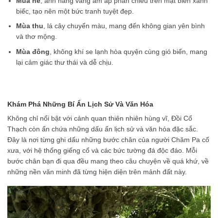
Mùa hè
, ánh nắng vàng ấm áp phản chiếu trên mặt biển xanh
biếc, tạo nên một bức tranh tuyệt đẹp.
Mùa thu
, lá cây chuyển màu, mang đến không gian yên bình
và thơ mộng.
Mùa đông
, không khí se lạnh hòa quyện cùng gió biển, mang
lại cảm giác thư thái và dễ chịu.
Khám Phá Những Bí Ẩn Lịch Sử Và Văn Hóa
Không chỉ nổi bật với cảnh quan thiên nhiên hùng vĩ, Đồi Cổ
Thạch còn ẩn chứa những dấu ấn lịch sử và văn hóa đặc sắc.
Đây là nơi từng ghi dấu những bước chân của người Chăm Pa cổ
xưa, với hệ thống giếng cổ và các bức tường đá độc đáo. Mỗi
bước chân bạn đi qua đều mang theo câu chuyện về quá khứ, về
những nền văn minh đã từng hiện diện trên mảnh đất này.